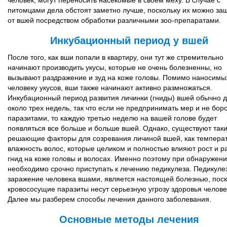
человек, могут переносить насекомые в своем меху. В случае с
питомцами дела обстоят заметно лучше, поскольку их можно за
от вшей посредством обработки различными зоо-препаратами.
Инкубационный период у вшей
После того, как вши попали в квартиру, они тут же стремительно
начинают производить укусы, которые не очень болезненны, но
вызывают раздражение и зуд на коже головы. Помимо наносимы
человеку укусов, вши также начинают активно размножаться.
Инкубационный период развития личинки (гниды) вшей обычно 
около трех недель, так что если не предпринимать мер и не боро
паразитами, то каждую третью неделю на вашей голове будет
появляться все больше и больше вшей. Однако, существуют так
решающие факторы для созревания личиной вшей, как температ
влажность волос, которые целиком и полностью влияют рост и р
гнид на коже головы и волосах. Именно поэтому при обнаружен
необходимо срочно приступать к лечению педикулеза. Педикуле
заражение человека вшами, является настоящей болезнью, поск
кровососущие паразиты несут серьезную угрозу здоровья челове
Далее мы разберем способы лечения данного заболевания.
Основные методы лечения