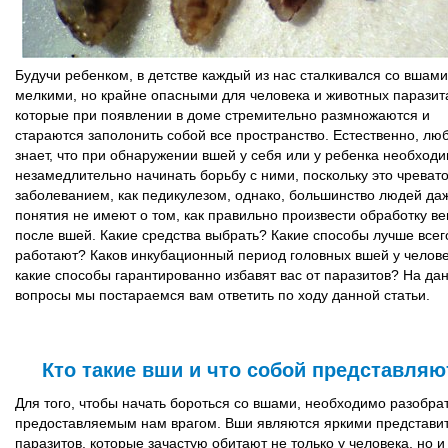
Будучи ребенком, в детстве каждый из нас сталкивался со вшам
мелкими, но крайне опасными для человека и животных паразит
которые при появлении в доме стремительно размножаются и
стараются заполонить собой все пространство. Естественно, лю
знает, что при обнаружении вшей у себя или у ребенка необход
незамедлительно начинать борьбу с ними, поскольку это чреват
заболеванием, как педикулезом, однако, большинство людей да
понятия не имеют о том, как правильно произвести обработку в
после вшей. Какие средства выбрать? Какие способы лучше всег
работают? Каков инкубационный период головных вшей у челов
какие способы гарантированно избавят вас от паразитов? На да
вопросы мы постараемся вам ответить по ходу данной статьи.
Кто такие вши и что собой представляю
Для того, чтобы начать бороться со вшами, необходимо разобра
предоставляемым нам врагом. Вши являются яркими представи
паразитов, которые зачастую обитают не только у человека, но и