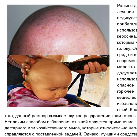
Раньше д
лечения
педикуле
прибегали
использо
керосина,
которым 
голову. О
вряд ли в
совреме
мире кто-
додумает
использо
опасное
горючее
вещество
избавлен
вшей. Кр
того, данный раствор вызывает жуткое раздражение кожи головы
Неплохим способом избавления от вшей является применение
дегтярного или хозяйственного мыла, которые относительно неп
справляются с поставленной задачей. Однако, лучшими средств