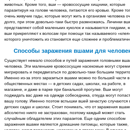
животных. Кроме того, вши — кровососущие хищники, которые
паразитируя на голове человека, питаются его кровью. Кроме то
очень живучие гады, которые могут жить в организме человека о
долго, при этом довольно-таки быстро размножаясь. Личинки вш
представляют собой маленьких куколок и называются гнидами, 
вши прикрепляют к волосам при помощи так называемого «клея»
которого уничтожить из становится еще сложнее и проблематичн
Способы заражения вшами для челове
Существует немало способов и путей заражения головными вша
человека. Эти маленькие кровососущие насекомые могут стрем
мигрировать и передвигаться по довольно-таки большим террит
Именно из-за этого заразиться вшами можно по большей части в
общественных местах — в детских садах, школах, на работе, в
магазине, и даже в парке при банальной прогулке. Вши могут
поджидать вас даже на одежде собеседника, откуда могут попаст
вашу голову. Именно поэтом вспышки вшей зачастую случаются 
детских садах и школах. Стоит понимать, что от заражения вшам
абсолютно никто не застрахован, поэтому каждый может стать
случайным обладателем этих паразитов. Еще одним способом
заражения вшами являются домашние питомцы, которые также, 