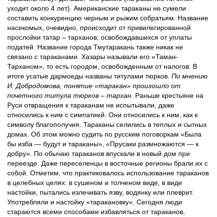
уходит около 4 лет). Американские тараканы не сумели
составить конкуренцию черным и рыжим собратьям. Название
насекомых, очевидно, происходит от привилегированной
прослойки татар – тарханов, освобождавшихся от уплаты
податей. Название города Тмутаракань также никак не
связано с тараканами. Хазары называли его «Таман-
Тарханом», то есть городом, освобожденным от налогов. В
итоге усатые дармоеды названы титулами тюрков.
По мнению
И. Добродомова, понятие «таракан» произошло от
почетного титула тюрков – тархан.
Раньше крестьяне на
Руси отвращения к тараканам не испытывали, даже
относились к ним с симпатией. Они относились к ним, как к
символу благополучия. Тараканы селились в теплых и сытных
домах. Об этом можно судить по русским поговоркам «Была
бы изба — будут и тараканы», «Прусаки размножаются — к
добру». По обычаю тараканов впускали в новый дом при
переезде. Даже переселенцы в восточные регионы брали их с
собой. Отметим, что практиковалось использование тараканов
в целебных целях: в сушеном и толченом виде, в виде
настойки, пытались излечивать язву, водянку или плеврит.
Употребляли и настойку «таракановку». Сегодня люди
стараются всеми способами избавляться от тараканов,