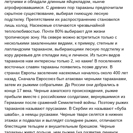
летучими и обладали длинным яйцекладом, нынче
атрофировавшимся. С древних пор тараканы предпочитали
скрытное существование, выбирая гниющую лесную
подстилку. Препятствием их распространению становился
лишь холод. Насекомые отличаются чрезвычайной
теплолюбивостью. Почти 80% выбирают для жизни
тропическую зону. На севере можно встретиться только с
несколькими закаленными видами, к примеру, степным и
лапландским тараканом, выбирающими лесную подстилку и
кору деревьев для откладки яиц и личинок. Из тысяч видов
тараканов нам интересны только 2, но какие! В поселениях
восточных славян тараканы появились позже других. В
странах Европы заселение насекомых началось около 400 лет
назад. Сначала Евросоюз был атакован черными тараканами,
затем их рыжими собратьями. До России они добрались в
конце 17 века. Черные азиатского происхождения, рыжие
прибыли вместе с российскими солдатами, вернувшимися из
Германии после сражений Семилетней войны. Поэтому рыжих
тараканов называют прусаками. В Сербии их называют «буба
шваба», а немцы русаками. Черные твари селятся в нижних
этажах и подвалах и выглядят солиднее рыжих, отличаются
блестящим тельцем и внушительным брюшком. Черные
тараканы живут дольше, чем рыжие (на развитие личинок