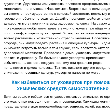
двухвостки. Двухвостки или уховертки являются представителям
многочисленного класса «Насекомые». Встретиться с этим вред
вы сможете преимущественно в сельской местности, поскольку в
городе они обычно не водятся. Давайте проясним, действительн
двухвостки могут причинить вред здоровью человека. На самом д
что уховертки якобы могут залезть в ухо и отложить там яйца — 
просто миф, которым пугают детей. Уховертки же могут навреди
только растениям и хозяйственной отрасли человека. Поселяясь
огороде, они могут поедать растения и овощные культуры. В до
их можете встретить только в том случае, если являетесь жител
деревенской местности. Проползая в дома, уховертки могут такж
портить и древесину. По большей части уховерток привлекает
избыточная влажность воздуха, поэтому они довольно редко
появляются в домах человека. Так что, никакого другого вреда 
уничтожения овощных культур, уховертки нанести не могут.
Как избавиться от уховерток при помо
химических средств самостоятельно
Если вы решили избавиться от уховерток самостоятельно, то сде
это можно при помощи покупных инсектицидов. Химикаты могут 
представлены в виде порошкообразных веществ, гелей, растворо