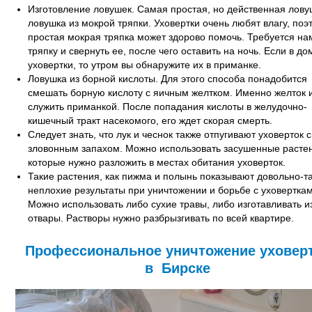
Изготовление ловушек. Самая простая, но действенная лову
ловушка из мокрой тряпки. Уховертки очень любят влагу, поэ
простая мокрая тряпка может здорово помочь. Требуется на
тряпку и свернуть ее, после чего оставить на ночь. Если в до
уховертки, то утром вы обнаружите их в приманке.
Ловушка из борной кислоты. Для этого способа понадобится
смешать борную кислоту с яичным желтком. Именно желток 
служить приманкой. После попадания кислоты в желудочно-
кишечный тракт насекомого, его ждет скорая смерть.
Следует знать, что лук и чеснок также отпугивают уховерток 
зловонным запахом. Можно использовать засушенные расте
которые нужно разложить в местах обитания уховерток.
Такие растения, как пижма и полынь показывают довольно-т
неплохие результаты при уничтожении и борьбе с уховерткам
Можно использовать либо сухие травы, либо изготавливать и
отвары. Растворы нужно разбрызгивать по всей квартире.
Профессиональное уничтожение уховер
в Бирске