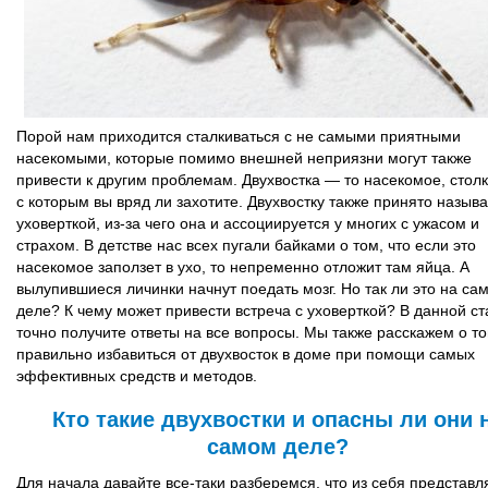
Порой нам приходится сталкиваться с не самыми приятными
насекомыми, которые помимо внешней неприязни могут также
привести к другим проблемам. Двухвостка — то насекомое, стол
с которым вы вряд ли захотите. Двухвостку также принято называ
уховерткой, из-за чего она и ассоциируется у многих с ужасом и
страхом. В детстве нас всех пугали байками о том, что если это
насекомое заползет в ухо, то непременно отложит там яйца. А
вылупившиеся личинки начнут поедать мозг. Но так ли это на са
деле? К чему может привести встреча с уховерткой? В данной ст
точно получите ответы на все вопросы. Мы также расскажем о то
правильно избавиться от двухвосток в доме при помощи самых
эффективных средств и методов.
Кто такие двухвостки и опасны ли они 
самом деле?
Для начала давайте все-таки разберемся, что из себя представл