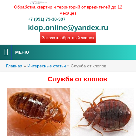
Обработка квартир и территорий от вредителей до 12
месяцев
+7 (951) 79-38-397
klop.online@yandex.ru
Заказать обратный звонок
МЕНЮ
Главная
»
Интересные статьи
»
Служба от клопов
Служба от клопов