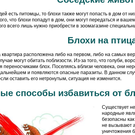
ей есть питомцы, то блохи также могут попасть в дом от ни
ого, что блохи попадут в дом, они могут передаться и ваше
ого всего лишь нужно приобрести в зоомагазине специальн
Блохи на птиц
а квартира расположена либо на первом, либо на самых верх
учае могут обитать поблизости. Из-за того, что голуби, во
я переносчиками блох. Поселяясь вблизи человека, они нере
 дальнейшем и появляются опасные паразиты. В данном сл
если оставить его нетронутым, ситуация не изменится.
ые способы избавиться от бл
Существует не
народные явл
безопасны как 
не вызывают а
уничтожения б