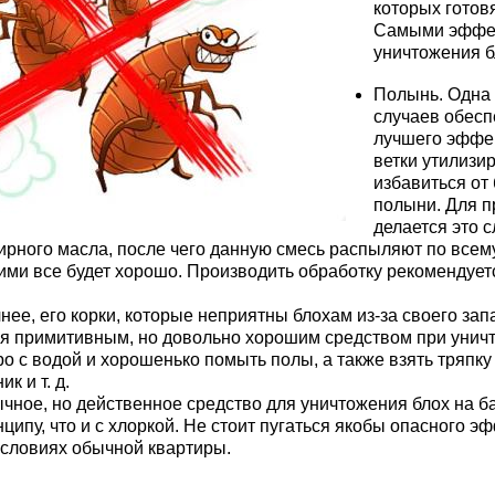
которых готов
Самыми эффек
уничтожения б
Полынь. Одна 
случаев обесп
лучшего эффек
ветки утилизи
избавиться от
полыни. Для п
делается это 
ирного масла, после чего данную смесь распыляют по всем
ими все будет хорошо. Производить обработку рекомендует
чнее, его корки, которые неприятны блохам из-за своего за
я примитивным, но довольно хорошим средством при уничт
ро с водой и хорошенько помыть полы, а также взять тряпку
к и т. д.
чное, но действенное средство для уничтожения блох на б
нципу, что и с хлоркой. Не стоит пугаться якобы опасного 
условиях обычной квартиры.