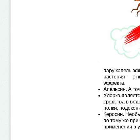
пару капель эф
растения — с н
эффекта.
Апельсин. А то
Хлорка являетс
средства в вед
полки, подоконни
Керосин. Необы
по тому же при
применения в 