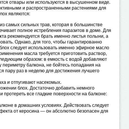
ятся отвары или используются в высушенном виде.
тивными и распространенными растениями для
лох являются:
из самых сильных трав, которая в большинстве
ечивает полное истребления паразитов в доме. Для
та рекомендуется брать именно листья полыни, а
ровать. Однако, для того, чтобы гарантированно
 блох следует использовать именно эфирное масло
рименения масла требуется приготовить раствор,
следующим образом: в емкость с водой добавляют
у периметру балкона, не бойтесь попадания на
ся пару раз в неделю для достижения лучшего
паха и отпугивают насекомых.
ожении блох. Достаточно добавить немного
 и протереть все гладкие поверхности на балконе:
алконе в домашних условиях. Действовать следует
эффекта от керосина — он абсолютно безопасен для