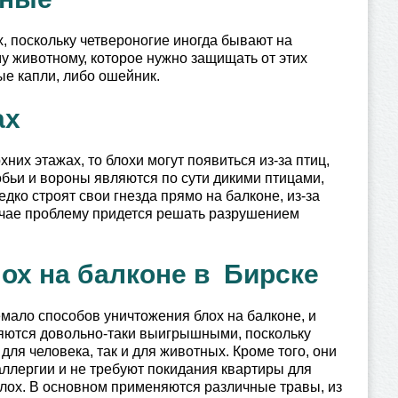
х, поскольку четвероногие иногда бывают на
му животному, которое нужно защищать от этих
ые капли, либо ошейник.
ах
них этажах, то блохи могут появиться из-за птиц,
робьи и вороны являются по сути дикими птицами,
дко строят свои гнезда прямо на балконе, из-за
учае проблему придется решать разрушением
ох на балконе в Бирске
мало способов уничтожения блох на балконе, и
яются довольно-таки выигрышными, поскольку
для человека, так и для животных. Кроме того, они
ллергии и не требуют покидания квартиры для
лох. В основном применяются различные травы, из