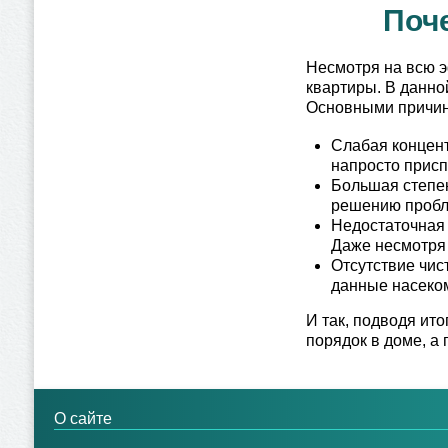
Поче
Несмотря на всю э
квартиры. В данной
Основными причин
Слабая концент
напросто присп
Большая степен
решению пробл
Недостаточная 
Даже несмотря 
Отсутствие чист
данные насеко
И так, подводя ито
порядок в доме, а
О сайте