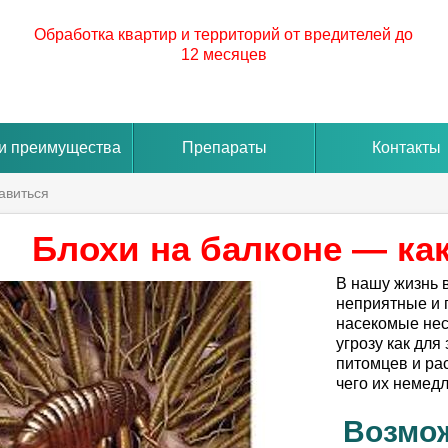
Обработка квартир и территорий от вредителей до
12 месяцев
и преимущества
Препараты
Контакты
авиться
Блохи на балконе — ка
В нашу жизнь 
неприятные и 
насекомые нес
угрозу как для
питомцев и рас
чего их немед
Возмо