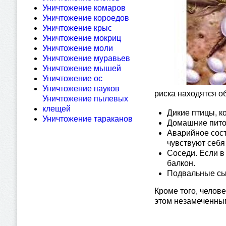
Уничтожение комаров
Уничтожение короедов
Уничтожение крыс
Уничтожение мокриц
Уничтожение моли
Уничтожение муравьев
Уничтожение мышей
Уничтожение ос
Уничтожение пауков
риска находятся о
Уничтожение пылевых
клещей
Дикие птицы, к
Уничтожение тараканов
Домашние питом
Аварийное сост
чувствуют себя
Соседи. Если в
балкон.
Подвальные сыр
Кроме того, челове
этом незамеченны