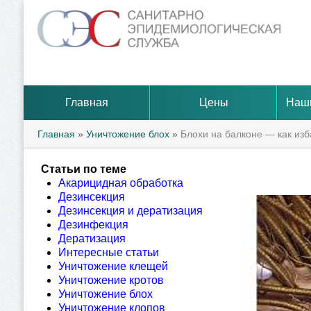
Главная
Цены
Наш
Главная
»
Уничтожение блох
»
Блохи на балконе — как изб
Статьи по теме
Акарицидная обработка
Дезинсекция
Дезинсекция и дератизация
Дезинфекция
Дератизация
Интересные статьи
Уничтожение клещей
Уничтожение кротов
Уничтожение блох
Уничтожение клопов