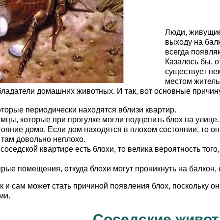
Люди, живущие
выходу на балк
всегда появля
Казалось бы, о
существует не
местом жительс
бладатели домашних животных. И так, вот основные причин
оторые периодически находятся вблизи квартир.
цы, которые при прогулке могли подцепить блох на улице.
ояние дома. Если дом находятся в плохом состоянии, то он
 там довольно неплохо.
 соседской квартире есть блохи, то велика вероятность того
ые помещения, откуда блохи могут проникнуть на балкон, 
к и сам может стать причиной появления блох, поскольку о
ми.
Соседские живо