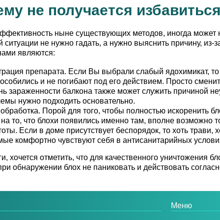
му не получается избавиться
ффективность ныне существующих методов, иногда может н
 ситуации не нужно гадать, а нужно выяснить причину, из-з
ами являются:
рация препарата. Если Вы выбрали слабый ядохимикат, то в
особились и не погибают под его действием. Просто сменит
ь зараженности балкона также может служить причиной неу
емы нужно подходить основательно.
обработка. Порой для того, чтобы полностью искоренить бл
на то, что блохи появились именно там, вполне возможно то
оты. Если в доме присутствует беспорядок, то хоть трави, хо
мые комфортно чувствуют себя в антисанитарийных услови
ги, хочется отметить, что для качественного уничтожения б
 при обнаружении блох не паниковать и действовать согла
Меню