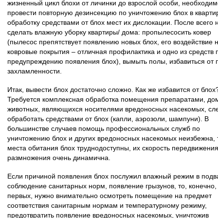
жизненный цикл блохи от личинки до взрослой особи, необходим
провести повторную дезинсекцию по уничтожению блох в кварти
обработку средствами от блох мест их дислокации. После всего 
сделать влажную уборку квартиры/ дома: пропылесосить ковер
(пылесос препятствует появлению новых блох, его воздействие 
ковровые покрытия – отличная профилактика и одно из средств 
предупреждению появления блох), вымыть полы, избавиться от 
захламленности.
Итак, вывести блох достаточно сложно. Как же избавится от блох
Требуется комплексная обработка помещения препаратами, д
животных, являющихся носителями вредоносных насекомых, сл
обработать средствами от блох (капли, аэрозоли, шампуни). В
большинстве случаев помощь профессиональных служб по
уничтожению блох и других вредоносных насекомых неизбежна, т
места обитания блох труднодоступны, их скорость передвижения
размножения очень динамична.
Если причиной появления блох послужил влажный режим в подв
соблюдение санитарных норм, появление грызунов, то, конечно, 
первых, нужно внимательно осмотреть помещение на предмет
соответствия санитарным нормам и температурному режиму,
предотвратить появление вредоносных насекомых, уничтожив