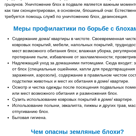
грызунов. Уничтожение блох в подвале является важным момент
как там сконцентрирован, в основном, блошиный очаг. Естествен
требуется помощь служб по уничтожению блох, дезинсекция.
Меры профилактики по борьбе с блоха
Содержание дома/ квартиры в чистоте. Своевременная чистк
ковровых покрытий, мебели, напольных покрытий, труднодо
мест возможного обитания блох; влажная уборка, регулярно
протирание пыли, избавление от захламленности; проветрив
Надлежащий уход за домашними питомцами. Сюда входит: 
от блох (специальные ошейники, капли для предотвращения
заражения, аэрозоли), содержание в правильном чистом сос
подстилки животных и мест их обитания в доме/ квартире.
Осмотр и чистка одежды после посещения подвальных пом
или мест возможного обитания и размножения блох.
Сузить использование ковровых покрытий в доме/ квартире.
Использование полыни, эвкалипта, пижмы и других трав, мас
отпугиванию блох.
Бытовая гигиена.
Чем опасны земляные блохи?