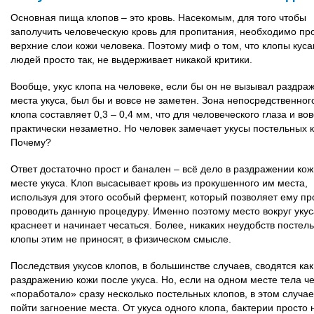
Основная пища клопов – это кровь. Насекомым, для того чтобы
заполучить человеческую кровь для пропитания, необходимо пр
верхние слои кожи человека. Поэтому миф о том, что клопы кус
людей просто так, не выдерживает никакой критики.
Вообще, укус клопа на человеке, если бы он не вызывал раздра
места укуса, был бы и вовсе не заметен. Зона непосредственног
клопа составляет 0,3 – 0,4 мм, что для человеческого глаза и во
практически незаметно. Но человек замечает укусы постельных 
Почему?
Ответ достаточно прост и банален – всё дело в раздражении кож
месте укуса. Клоп высасывает кровь из прокушенного им места,
используя для этого особый фермент, который позволяет ему п
проводить данную процедуру. Именно поэтому место вокруг укус
краснеет и начинает чесаться. Более, никаких неудобств постел
клопы этим не приносят, в физическом смысле.
Последствия укусов клопов, в большинстве случаев, сводятся как
раздражению кожи после укуса. Но, если на одном месте тела ч
«поработало» сразу несколько постельных клопов, в этом случа
пойти загноение места. От укуса одного клопа, бактерии просто 