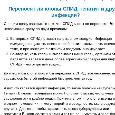
Переносят ли клопы СПИД, гепатит и дру
инфекции?
Спешим сразу заверить в том, что СПИД клопы не переносят. Эт
невозможно сразу по двум причинам:
Во-первых, СПИД не живёт на открытом воздухе. Инфекция
иммунодефицита человека способна жить только в человече
теле, и при контакте с открытым воздухом она исчезает.
Во-вторых, хоть клопы и высасывают нашу кровь, организм э
паразитов является даже более агрессивной средой для ин
СПИДа, чем открытый воздух.
Да и если бы клопы могли бы передавать СПИД, всё человечест
заразилось бы этой инфекцией быстрее, чем за год.
А вот что касается других инфекция, то такие болезни как туберк
Гепатит B клопы передавать могут. Но, стоит сказать, что случаи
заражения этим крайне редки. Причина в том, что клопы всегда 
в одном помещении, и могут перейти в соседнее только в редких
случаях. Для того, чтобы заразить человека туберкулёзом или
гепатитом В, клоп должен в один и тот же день укусить и заражён