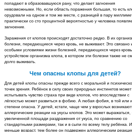
попадают в образовавшуюся рану, что делает загноения
невозможными. Но, если область поражения большая, то есть к
орудовали на одном и том же месте, с разницей в пару миллиме
практически со сто процентной вероятностью у человека появля
загноение.
Заражения от клопов происходят достаточно редко. В их органи
болезни, передающиеся через кровь, не выживают. Это связано 
особыми условиями жизни болезней, передающихся через кровь,
устройством организма клопа, в котором эти болезни также не с
долго выживать.
Чем опасны клопы для детей?
Для детей клопы опасны прежде всего с моральной и психическ
точек зрения. Ребёнок в силу своих природных инстинктов может
испытывать чувство страха при виде клопов, что впоследствии с
лёгкостью может развиться в фобию. А любая фобия, в той или 
степени опасна. У детей, кстати, чаще чем у взрослых возникают
аллергические реакции на укусы клопов. Это может выражаться, 
увеличенной площади раздражения от укуса, по сравнению со
стандартными размерами, так и в сыпи по всему телу ребёнка. 
меньше возраст, тем более он подвержен аллергическим реакци