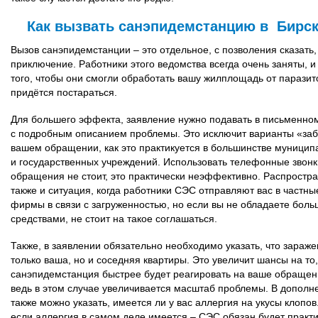
Как вызвать санэпидемстанцию в Бирс
Вызов санэпидемстанции – это отдельное, с позволения сказать,
приключение. Работники этого ведомства всегда очень заняты, и
того, чтобы они смогли обработать вашу жилплощадь от паразит
придётся постараться.
Для большего эффекта, заявление нужно подавать в письменно
с подробным описанием проблемы. Это исключит варианты «заб
вашем обращении, как это практикуется в большинстве муницип
и государственных учреждений. Использовать телефонные звонк
обращения не стоит, это практически неэффективно. Распростр
также и ситуация, когда работники СЭС отправляют вас в частны
фирмы в связи с загруженностью, но если вы не обладаете бол
средствами, не стоит на такое соглашаться.
Также, в заявлении обязательно необходимо указать, что зараже
только ваша, но и соседняя квартиры. Это увеличит шансы на то,
санэпидемстанция быстрее будет реагировать на ваше обращен
ведь в этом случае увеличивается масштаб проблемы. В дополн
также можно указать, имеется ли у вас аллергия на укусы клопов
если аллергия в самом деле имеется – СЭС обязан будет практ