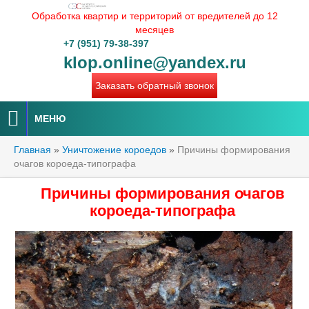
Обработка квартир и территорий от вредителей до 12
месяцев
+7 (951) 79-38-397
klop.online@yandex.ru
Заказать обратный звонок
МЕНЮ
Главная
»
Уничтожение короедов
»
Причины формирования
очагов короеда-типографа
Причины формирования очагов
короеда-типографа