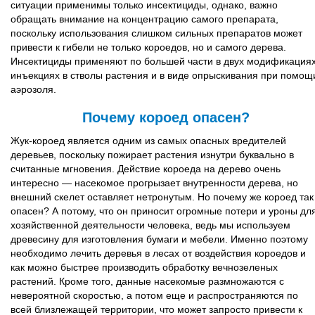
ситуации применимы только инсектициды, однако, важно
обращать внимание на концентрацию самого препарата,
поскольку использования слишком сильных препаратов может
привести к гибели не только короедов, но и самого дерева.
Инсектициды применяют по большей части в двух модификациях
инъекциях в стволы растения и в виде опрыскивания при помощ
аэрозоля.
Почему короед опасен?
Жук-короед является одним из самых опасных вредителей
деревьев, поскольку пожирает растения изнутри буквально в
считанные мгновения. Действие короеда на дерево очень
интересно — насекомое прогрызает внутренности дерева, но
внешний скелет оставляет нетронутым. Но почему же короед так
опасен? А потому, что он приносит огромные потери и уроны дл
хозяйственной деятельности человека, ведь мы используем
древесину для изготовления бумаги и мебели. Именно поэтому
необходимо лечить деревья в лесах от воздействия короедов и
как можно быстрее производить обработку вечнозеленых
растений. Кроме того, данные насекомые размножаются с
невероятной скоростью, а потом еще и распространяются по
всей близлежащей территории, что может запросто привести к