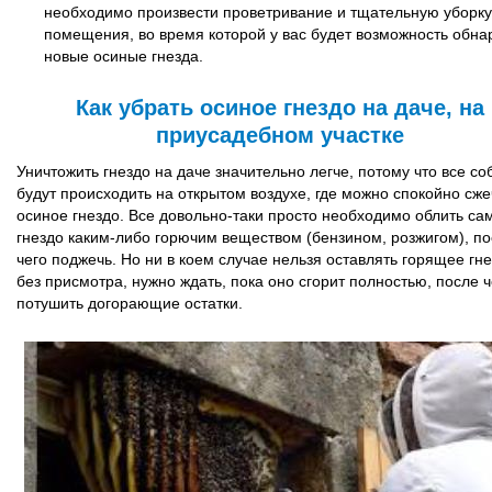
необходимо произвести проветривание и тщательную уборку
помещения, во время которой у вас будет возможность обна
новые осиные гнезда.
Как убрать осиное гнездо на даче, на
приусадебном участке
Уничтожить гнездо на даче значительно легче, потому что все с
будут происходить на открытом воздухе, где можно спокойно сже
осиное гнездо. Все довольно-таки просто необходимо облить са
гнездо каким-либо горючим веществом (бензином, розжигом), п
чего поджечь. Но ни в коем случае нельзя оставлять горящее гн
без присмотра, нужно ждать, пока оно сгорит полностью, после ч
потушить догорающие остатки.