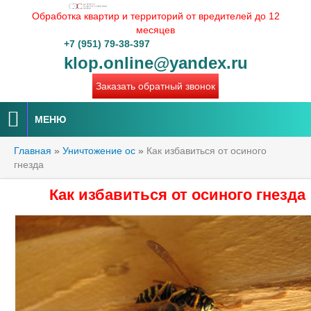
Обработка квартир и территорий от вредителей до 12
месяцев
+7 (951) 79-38-397
klop.online@yandex.ru
Заказать обратный звонок
МЕНЮ
Главная
»
Уничтожение ос
»
Как избавиться от осиного
гнезда
Как избавиться от осиного гнезда