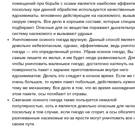
помещений при борьбе с осами является наиболее эффект
поскольку при данной обработке используются качественные
ядохимикаты, мгновенно действующие на насекомого, вызы
скорую смерть. Все дело в хорошем составе, которые специ
подбирают. Опасные для ос вещества поражают дыхательну
систему насекомого и вызывают удушье.
Уничтожение осиного гнезда вручную. Данный способ являет
довольно небезопасным, однако, эффективным, ведь уничт
гнезда — это определенный успех. Убрав осиное гнездо, Вы
самым лишите их жилья, и им будет негде размножаться. Для
чтобы уничтожить маленькое гнездо, достаточно натянуть на 
поверхность пакет с заранее приготовленным внутри него
ядохимикатом. Делать это следует в ночное время. Если же 
очень большое, то нужен пакет побольше, действовать нужно
тому же механизму. Все дело в том, что во время нахождения
этом пакете, осы погибают от отравы.
Сжигание осиного гнезда также пользуется немалой
популярностью, хоть и является довольно опасным для чело
поскольку в том случае, если гнездо не сгорит, а осы обозлятс
разгневанные насекомые из-за ярости могут уничтожить все 
своем пути.