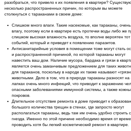
разобраться, что привело к их появления в квартире? Существу
несколько распространенных причин, по которым вы можете
столкнуться с тараканами в своем доме:
Слишком много влаги. Такие насекомые, как тараканы, очен
влагу, поэтому если в квартире есть протечки воды либо же 
слишком высокая влажность воздуха, то вполне вероятен тот
событий, который и приведет к появлению паразитов.
Антисанитарийные условия в помещении тоже могут стать о
и распространенной причиной, по которой тараканы могут
навестить ваш дом. Наличие мусора, бардака и грязи в кварт
является очень заманчивым предложением для таких животн
для тараканов, поскольку в народе их также называют «гряз
животными. Дело в том, что в природе тараканы разносят на
лапках очень много инфекций, что приводит к заражению че
опасными заболеваниями иммунной системы, а также кожны
покровов.
Длительное отсутствие ремонта в доме приводит к образова
большого количества трещин в стенах, где запросто могут
располагаться тараканы, ведь там им очень удобно строить 
гнезда. Именно по этой причине необходимо время от врем
проводить хотя бы легкий косметический ремонт в квартире.