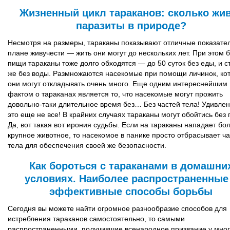
Жизненный цикл тараканов: сколько жи
паразиты в природе?
Несмотря на размеры, тараканы показывают отличные показател
плане живучести — жить они могут до нескольких лет. При этом 
пищи тараканы тоже долго обходятся — до 50 суток без еды, и с
же без воды. Размножаются насекомые при помощи личинок, ко
они могут откладывать очень много. Еще одним интереснейшим
фактом о тараканах является то, что насекомые могут прожить
довольно-таки длительное время без… Без частей тела! Удивле
это еще не все! В крайних случаях тараканы могут обойтись без 
Да, вот такая вот ирония судьбы. Если на тараканы нападает бо
крупное животное, то насекомое в панике просто отбрасывает ча
тела для обеспечения своей же безопасности.
Как бороться с тараканами в домашни
условиях. Наиболее распространенные
эффективные способы борьбы
Сегодня вы можете найти огромное разнообразие способов для
истребления тараканов самостоятельно, то самыми
распространенными, получившие всенародное призвание у мно